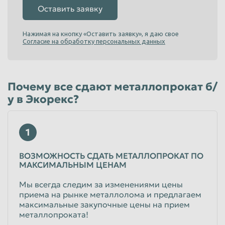
Оставить заявку
Таганрог
Тамбов
Нажимая на кнопку «Оставить заявку», я даю свое
Тверь
Тольятти
Согласие на обработку персональных данных
Томск
Тула
Тюмень
Улан-Удэ
Почему все сдают металлопрокат б/
Ульяновск
Уссурийск
у в Экорекс?
Уфа
Хабаровск
Химки
Чебоксары
1
Челябинск
Череповец
ВОЗМОЖНОСТЬ СДАТЬ МЕТАЛЛОПРОКАТ ПО
Чита
Шахты
МАКСИМАЛЬНЫМ ЦЕНАМ
Электросталь
Энгельс
Мы всегда следим за изменениями цены
Южно-Сахалинск
Якутск
приема на рынке металлолома и предлагаем
максимальные закупочные цены на прием
Ярославль
металлопроката!