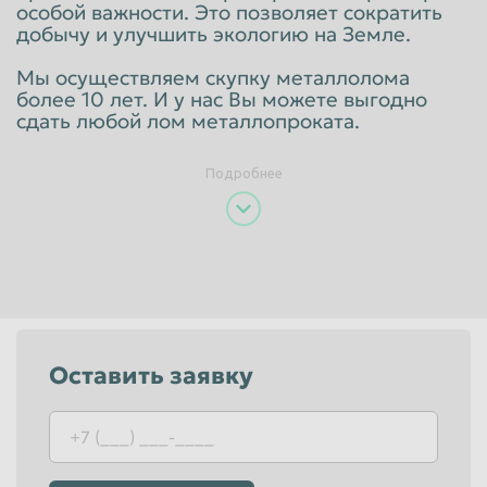
особой важности. Это позволяет сократить
Пенза
Пермь
добычу и улучшить экологию на Земле.
Петрозаводск
Петропавловск-Камчатский
Мы осуществляем скупку металлолома
более 10 лет. И у нас Вы можете выгодно
Подольск
Прокопьевск
сдать любой лом металлопроката.
Псков
Ростов-на-Дону
Подробнее
Рыбинск
Рязань
Салават
Самара
Санкт-Петербург
Саранск
Саратов
Севастополь
Северодвинск
Симферополь
Оставить заявку
Смоленск
Сочи
Ставрополь
Старый Оскол
Стерлитамак
Сургут
Сызрань
Сыктывкар