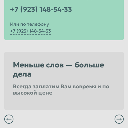
+7 (923) 148-54-33
Или по телефону
+7 (923) 148-54-33
Меньше слов — больше
дела
Всегда заплатим Вам вовремя и по
высокой цене
Сотрудничая с крупными Клиентами, мы накопили достаточный опыт для решения больших задач
Вы всегда сможете получить максимальный уровень сервиса в любом из филиалов расположенных в Комсомольске-на-Амуре
Вы можете заказать бесплатный вывоз в удобное для Вас время
Сотрудничая с крупными Клиентами, мы накопили достаточный опыт для решения больших задач