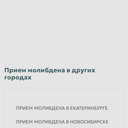
Лом медноникелиевых сплавов (МНЖ)
306
руб/кг
Юридические лица
Лом латуни
280
руб/кг
Юридические лица
Прием молибдена в других
Лом латуни кусок
городах
288
руб/кг
Юридические лица
ПРИЕМ МОЛИБДЕНА В ЕКАТЕРИНБУРГЕ
ПРИЕМ МОЛИБДЕНА В НОВОСИБИРСКЕ