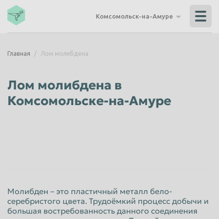
Владикавказ
Владимир
Комсомольск-на-Амуре
Волгоград
Волгодонск
Волжский
Вологда
Главная
Лом молибдена
Воронеж
Грозный
Дзержинск
Екатеринбург
Лом молибдена в
Иваново
Ижевск
Комсомольске-на-Амуре
Иркутск
Йошкар-Ола
Казань
Калининград
Калуга
Каменск-Уральский
Кемерово
Керчь
Киров
Комсомольск-на-Амуре
Молибден – это пластичный металл бело-
Королёв
Кострома
серебристого цвета. Трудоёмкий процесс добычи и
большая востребованность данного соединения
Красногорск
Краснодар