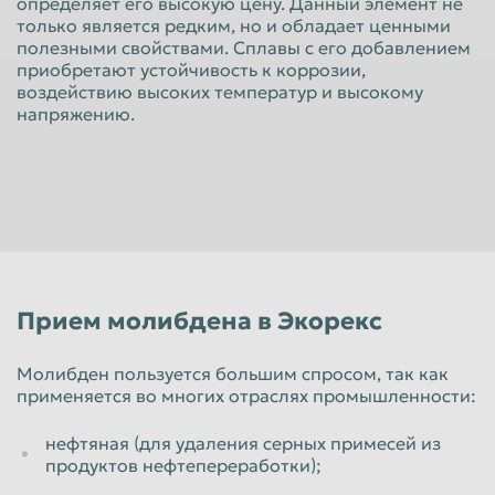
определяет его высокую цену. Данный элемент не
Красноярск
Курган
только является редким, но и обладает ценными
полезными свойствами. Сплавы с его добавлением
Курск
Липецк
приобретают устойчивость к коррозии,
воздействию высоких температур и высокому
Люберцы
Магнитогорск
напряжению.
Махачкала
Миасс
Москва
Мурманск
Мытищи
Набережные Челны
Нальчик
Нижневартовск
Нижнекамск
Нижний Новгород
Прием молибдена в Экорекс
Нижний Тагил
Новокузнецк
Новороссийск
Новосибирск
Молибден пользуется большим спросом, так как
применяется во многих отраслях промышленности:
Новочеркасск
Норильск
нефтяная (для удаления серных примесей из
Омск
Орёл
продуктов нефтепереработки);
Оренбург
Орск