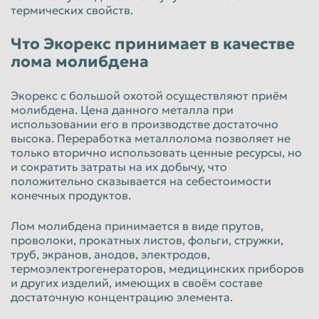
термических свойств.
Таганрог
Тамбов
Что Экорекс принимает в качестве
Тверь
Тольятти
лома молибдена
Томск
Тула
Экорекс с большой охотой осуществляют приём
Тюмень
Улан-Удэ
молибдена. Цена данного металла при
использовании его в производстве достаточно
Ульяновск
Уссурийск
высока. Переработка металлолома позволяет не
Уфа
Хабаровск
только вторично использовать ценные ресурсы, но
и сократить затраты на их добычу, что
Химки
Чебоксары
положительно сказывается на себестоимости
конечных продуктов.
Челябинск
Череповец
Чита
Шахты
Лом молибдена принимается в виде прутов,
проволоки, прокатных листов, фольги, стружки,
Электросталь
Энгельс
труб, экранов, анодов, электродов,
термоэлектрогенераторов, медицинских приборов
Южно-Сахалинск
Якутск
и других изделий, имеющих в своём составе
достаточную концентрацию элемента.
Ярославль