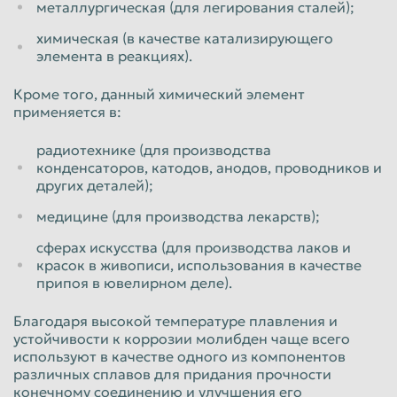
металлургическая (для легирования сталей);
Пенза
Пермь
химическая (в качестве катализирующего
элемента в реакциях).
Петрозаводск
Петропавловск-Камчатский
Подольск
Прокопьевск
Кроме того, данный химический элемент
применяется в:
Псков
Ростов-на-Дону
радиотехнике (для производства
Рыбинск
Рязань
конденсаторов, катодов, анодов, проводников и
Салават
Самара
других деталей);
Санкт-Петербург
Саранск
медицине (для производства лекарств);
Саратов
Севастополь
сферах искусства (для производства лаков и
красок в живописи, использования в качестве
Северодвинск
Симферополь
припоя в ювелирном деле).
Смоленск
Сочи
Благодаря высокой температуре плавления и
Ставрополь
Старый Оскол
устойчивости к коррозии молибден чаще всего
используют в качестве одного из компонентов
Стерлитамак
Сургут
различных сплавов для придания прочности
конечному соединению и улучшения его
Сызрань
Сыктывкар