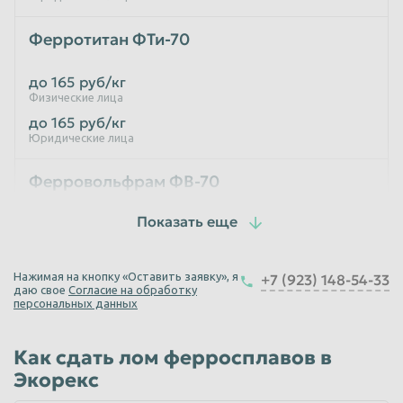
Ферротитан ФТи-70
до 165
руб/кг
Физические лица
до 165
руб/кг
Юридические лица
Ферровольфрам ФВ-70
до 1030
руб/кг
Физические лица
до 1030
руб/кг
Нажимая на кнопку «Оставить заявку», я
+7 (923) 148-54-33
Юридические лица
даю свое
Согласие на обработку
персональных данных
Ферросилиций ФС-45
Как сдать лом ферросплавов в
до 40
руб/кг
Экорекс
Физические лица