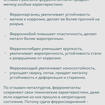
железу особые характеристики:
Красноярск
Курган
Курск
Липецк
Ферромарганец увеличивает устойчивость
железа к коррозии, делает ее более прочной на
Люберцы
Магнитогорск
разрыв.
Махачкала
Миасс
Феррониобий повышает пластичность, делает
Москва
Мурманск
металл более жаропрочным.
Мытищи
Набережные Челны
Ферромолибден уменьшает хрупкость,
увеличивает жаропрочность, устойчивость стали
Нальчик
Нижневартовск
к разрушению от коррозии.
Нижнекамск
Нижний Новгород
Феррованадий увеличивает износостойкость,
Нижний Тагил
Новокузнецк
упрощает сварку, литье, придает металлу
устойчивость к деформации и старению.
Новороссийск
Новосибирск
Новочеркасск
Норильск
По отзывам металлургов, феррометаллы
сохраняют свои технические характеристики, даже
Омск
Орёл
если изделие из них пришло в непригодное
состояние. Потому сдача ферросоединений –
Оренбург
Орск