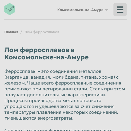
Владикавказ
Владимир
Комсомольск-на-Амуре
Волгоград
Волгодонск
Волжский
Вологда
Главная
Лом ферросплавов
Воронеж
Грозный
Дзержинск
Екатеринбург
Лом ферросплавов в
Иваново
Ижевск
Комсомольске-на-Амуре
Иркутск
Йошкар-Ола
Ферросплавы – это соединения металлов
Казань
Калининград
(марганца, ванадия, молибдена, титана, хрома) с
железом. Чаще всего ферросплавные соединения
Калуга
Каменск-Уральский
применяют при легировании стали. Сталь при этом
получает дополнительные характеристики.
Кемерово
Керчь
Процессы производства металлопроката
упрощаются и удешевляются за счет снижения
Киров
Комсомольск-на-Амуре
температуры плавления некоторых соединений.
Королёв
Кострома
Уменьшаются энергозатраты.
Красногорск
Краснодар
Сплавы с разными феррометаллами придают