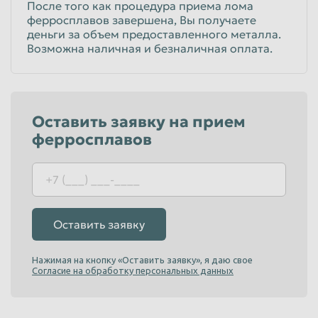
После того как процедура приема лома
до 1320
руб/кг
ферросплавов завершена, Вы получаете
Физические лица
деньги за объем предоставленного металла.
до 1320
руб/кг
Возможна наличная и безналичная оплата.
Юридические лица
Ферромолибден ФМо-50
Оставить заявку на прием
до 1030
руб/кг
Физические лица
ферросплавов
до 1030
руб/кг
Юридические лица
Ферромарганец ФМн-88
Оставить заявку
до 100
руб/кг
Физические лица
Нажимая на кнопку «Оставить заявку», я даю свое
до 100
руб/кг
Согласие на обработку персональных данных
Юридические лица
Феррохром Фх-850