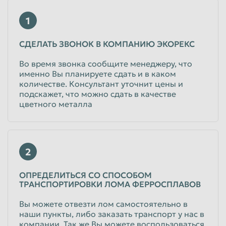
до 40
руб/кг
Юридические лица
1
Ферромарганец ФМн-78
СДЕЛАТЬ ЗВОНОК В КОМПАНИЮ ЭКОРЕКС
до 40
руб/кг
Во время звонка сообщите менеджеру, что
Физические лица
именно Вы планируете сдать и в каком
до 40
руб/кг
количестве. Консультант уточнит цены и
Юридические лица
подскажет, что можно сдать в качестве
цветного металла
Ферросилиций ФС-75
до 40
руб/кг
Физические лица
2
до 40
руб/кг
Юридические лица
ОПРЕДЕЛИТЬСЯ СО СПОСОБОМ
ТРАНСПОРТИРОВКИ ЛОМА ФЕРРОСПЛАВОВ
Феррониобий ФНб-65
Вы можете отвезти лом самостоятельно в
наши пункты, либо заказать транспорт у нас в
до 1030
руб/кг
компании. Так же Вы можете воспользоваться