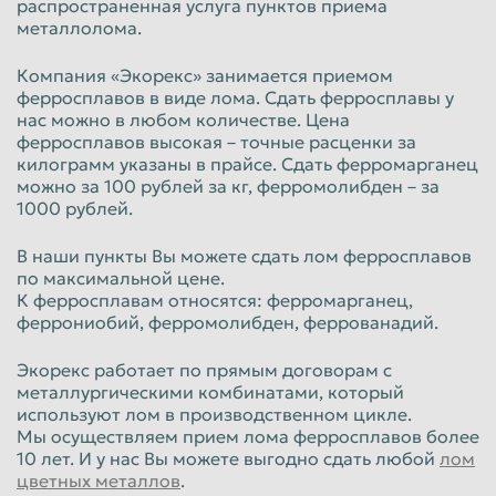
распространенная услуга пунктов приема
металлолома.
Пенза
Пермь
Петрозаводск
Петропавловск-Камчатский
Компания «Экорекс» занимается приемом
ферросплавов в виде лома. Сдать ферросплавы у
Подольск
Прокопьевск
нас можно в любом количестве. Цена
ферросплавов высокая – точные расценки за
Псков
Ростов-на-Дону
килограмм указаны в прайсе. Сдать ферромарганец
можно за 100 рублей за кг, ферромолибден – за
Рыбинск
Рязань
1000 рублей.
Салават
Самара
В наши пункты Вы можете сдать лом ферросплавов
Санкт-Петербург
Саранск
по максимальной цене.
К ферросплавам относятся: ферромарганец,
Саратов
Севастополь
феррониобий, ферромолибден, феррованадий.
Северодвинск
Симферополь
Экорекс работает по прямым договорам с
Смоленск
Сочи
металлургическими комбинатами, который
используют лом в производственном цикле.
Ставрополь
Старый Оскол
Мы осуществляем прием лома ферросплавов более
Стерлитамак
10 лет. И у нас Вы можете выгодно сдать любой
Сургут
лом
цветных металлов
.
Сызрань
Сыктывкар