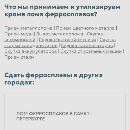
Что мы принимаем и утилизируем
до 100
руб/кг
кроме лома ферросплавов?
Физические лица
до 100
руб/кг
Прием металлолома
|
Прием цветного металла
|
Юридические лица
Прием меди
|
Вывоз металлолома
|
Скупка
автомобилей
|
Скупка бытовой техники
|
Скупка
Феррохром Фх-025
старых холодильников
|
Скупка катализаторов
|
Скупка аккумуляторов
|
Скупка стиральных машин
|
до 165
руб/кг
Прием стали
Физические лица
до 165
руб/кг
Сдать ферросплавы в других
Юридические лица
городах:
Ферросиликомарганец Мнс17 и Мнс18
до 40
руб/кг
Физические лица
ЛОМ ФЕРРОСПЛАВОВ В САНКТ-
до 40
руб/кг
ПЕТЕРБУРГЕ
Юридические лица