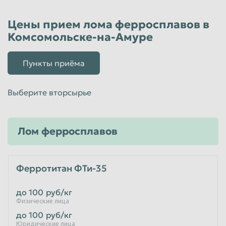
Таганрог
Тамбов
Цены прием лома ферросплавов в
Комсомольске-на-Амуре
Тверь
Тольятти
Томск
Тула
Пункты приёма
Тюмень
Улан-Удэ
Ульяновск
Уссурийск
Выберите вторсырье
Уфа
Хабаровск
Химки
Чебоксары
Лом ферросплавов
Челябинск
Череповец
Чита
Шахты
Ферротитан ФТи-35
Электросталь
Энгельс
до 100
руб/кг
Южно-Сахалинск
Якутск
Физические лица
Ярославль
до 100
руб/кг
Юридические лица