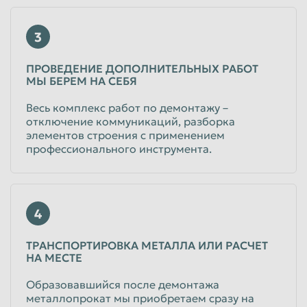
Таганрог
Тамбов
3
Тверь
Тольятти
ПРОВЕДЕНИЕ ДОПОЛНИТЕЛЬНЫХ РАБОТ
Томск
Тула
МЫ БЕРЕМ НА СЕБЯ
Тюмень
Улан-Удэ
Весь комплекс работ по демонтажу –
Ульяновск
Уссурийск
отключение коммуникаций, разборка
элементов строения с применением
Уфа
Хабаровск
профессионального инструмента.
Химки
Чебоксары
Челябинск
Череповец
4
Чита
Шахты
Электросталь
Энгельс
ТРАНСПОРТИРОВКА МЕТАЛЛА ИЛИ РАСЧЕТ
НА МЕСТЕ
Южно-Сахалинск
Якутск
Образовавшийся после демонтажа
Ярославль
металлопрокат мы приобретаем сразу на