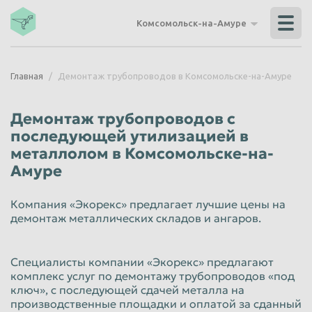
Владикавказ
Владимир
Комсомольск-на-Амуре
Волгоград
Волгодонск
Волжский
Вологда
Главная
Демонтаж трубопроводов в Комсомольске-на-Амуре
Воронеж
Грозный
Дзержинск
Екатеринбург
Демонтаж трубопроводов с
Иваново
Ижевск
последующей утилизацией в
металлолом в Комсомольске-на-
Иркутск
Йошкар-Ола
Амуре
Казань
Калининград
Компания «Экорекс» предлагает лучшие цены на
Калуга
Каменск-Уральский
демонтаж металлических складов и ангаров.
Кемерово
Керчь
Киров
Комсомольск-на-Амуре
Специалисты компании «Экорекс» предлагают
комплекс услуг по демонтажу трубопроводов «под
Королёв
Кострома
ключ», с последующей сдачей металла на
Красногорск
Краснодар
производственные площадки и оплатой за сданный