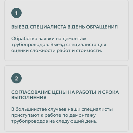
Пенза
Пермь
1
Петрозаводск
Петропавловск-Камчатский
ВЫЕЗД СПЕЦИАЛИСТА В ДЕНЬ ОБРАЩЕНИЯ
Подольск
Прокопьевск
Обработка заявки на демонтаж
Псков
Ростов-на-Дону
трубопроводов. Выезд специалиста для
Рыбинск
оценки сложности работ и стоимости.
Рязань
Салават
Самара
Санкт-Петербург
Саранск
2
Саратов
Севастополь
Северодвинск
Симферополь
СОГЛАСОВАНИЕ ЦЕНЫ НА РАБОТЫ И СРОКА
ВЫПОЛНЕНИЯ
Смоленск
Сочи
В большинстве случаев наши специалисты
Ставрополь
Старый Оскол
приступают к работе по демонтажу
трубопроводов на следующий день.
Стерлитамак
Сургут
Сызрань
Сыктывкар