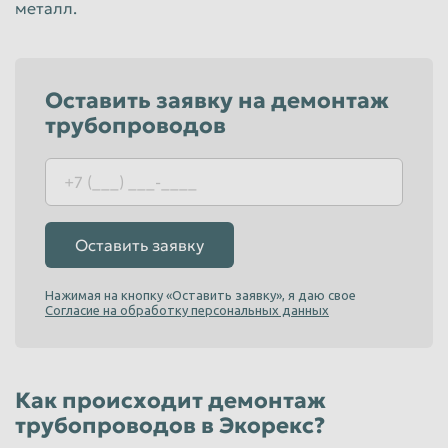
металл.
Красноярск
Курган
Курск
Липецк
Люберцы
Магнитогорск
Оставить заявку на демонтаж
трубопроводов
Махачкала
Миасс
Москва
Мурманск
Мытищи
Набережные Челны
Нальчик
Нижневартовск
Оставить заявку
Нижнекамск
Нижний Новгород
Нажимая на кнопку «Оставить заявку», я даю свое
Нижний Тагил
Новокузнецк
Согласие на обработку персональных данных
Новороссийск
Новосибирск
Новочеркасск
Норильск
Как происходит демонтаж
Омск
Орёл
трубопроводов в Экорекс?
Оренбург
Орск