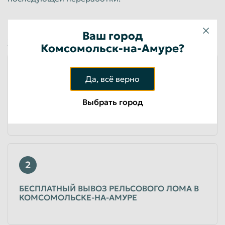
Почему все сдают рельсы в
Ваш город
Экорекс?
Комсомольск-на-Амуре?
1
Да, всё верно
ВОЗМОЖНОСТЬ СДАТЬ РЕЛЬСЫ ПО
Выбрать город
МАКСИМАЛЬНЫМ ЦЕНАМ
2
БЕСПЛАТНЫЙ ВЫВОЗ РЕЛЬСОВОГО ЛОМА В
КОМСОМОЛЬСКЕ-НА-АМУРЕ