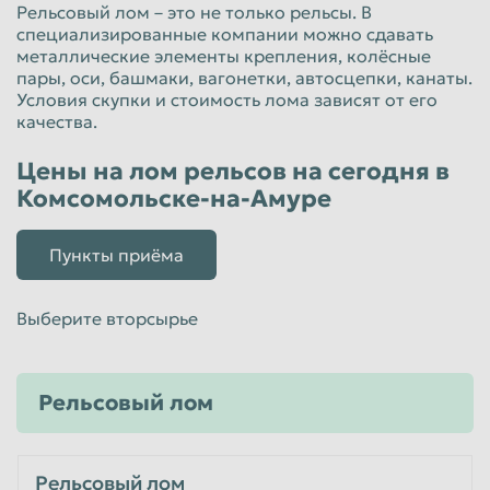
Рельсовый лом – это не только рельсы. В
Красноярск
Курган
специализированные компании можно сдавать
металлические элементы крепления, колёсные
Курск
Липецк
пары, оси, башмаки, вагонетки, автосцепки, канаты.
Условия скупки и стоимость лома зависят от его
Люберцы
Магнитогорск
качества.
Махачкала
Миасс
Цены на лом рельсов на сегодня в
Москва
Мурманск
Комсомольске-на-Амуре
Мытищи
Набережные Челны
Нальчик
Нижневартовск
Пункты приёма
Нижнекамск
Нижний Новгород
Выберите вторсырье
Нижний Тагил
Новокузнецк
Новороссийск
Новосибирск
Рельсовый лом
Новочеркасск
Норильск
Омск
Орёл
Рельсовый лом
Оренбург
Орск