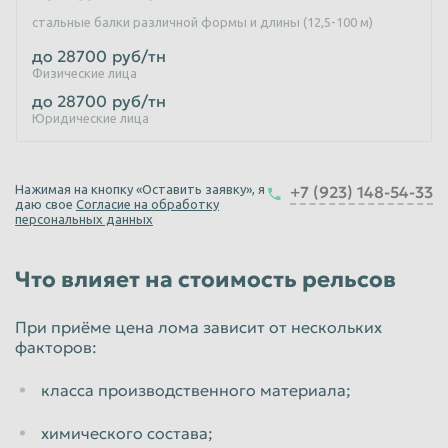
стальные балки различной формы и длины (12,5-100 м)
Пенза
Пермь
до 28700
руб/тн
Петрозаводск
Петропавловск-Камчатский
Физические лица
Подольск
Прокопьевск
до 28700
руб/тн
Юридические лица
Псков
Ростов-на-Дону
Рыбинск
Рязань
Нажимая на кнопку «Оставить заявку», я
+7 (923) 148-54-33
Салават
Самара
даю свое
Согласие на обработку
персональных данных
Санкт-Петербург
Саранск
Саратов
Севастополь
Что влияет на стоимость рельсов
Северодвинск
Симферополь
При приёме цена лома зависит от нескольких
Смоленск
Сочи
факторов:
Ставрополь
Старый Оскол
класса производственного материала;
Стерлитамак
Сургут
химического состава;
Сызрань
Сыктывкар