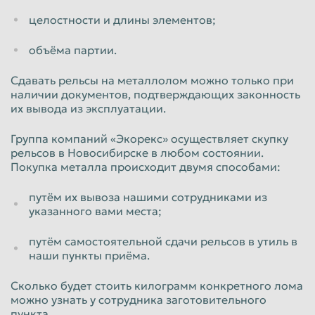
целостности и длины элементов;
Таганрог
Тамбов
объёма партии.
Тверь
Тольятти
Томск
Тула
Сдавать рельсы на металлолом можно только при
наличии документов, подтверждающих законность
Тюмень
Улан-Удэ
их вывода из эксплуатации.
Ульяновск
Уссурийск
Группа компаний «Экорекс» осуществляет скупку
Уфа
Хабаровск
рельсов в Новосибирске в любом состоянии.
Покупка металла происходит двумя способами:
Химки
Чебоксары
путём их вывоза нашими сотрудниками из
Челябинск
Череповец
указанного вами места;
Чита
Шахты
путём самостоятельной сдачи рельсов в утиль в
Электросталь
Энгельс
наши пункты приёма.
Южно-Сахалинск
Якутск
Сколько будет стоить килограмм конкретного лома
Ярославль
можно узнать у сотрудника заготовительного
пункта.